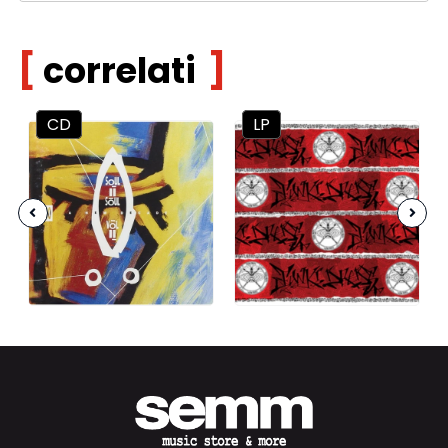
correlati
CD
LP