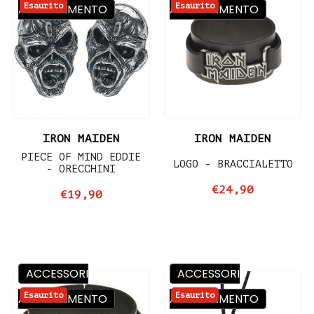
Esaurito
Esaurito
ABBIGLIAMENTO
ABBIGLIAMENTO
IRON MAIDEN
IRON MAIDEN
PIECE OF MIND EDDIE
LOGO - BRACCIALETTO
- ORECCHINI
€24,90
€19,90
ACCESSORI
ACCESSORI
Esaurito
Esaurito
ABBIGLIAMENTO
ABBIGLIAMENTO