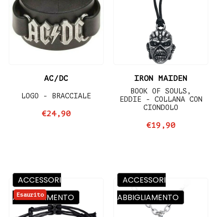
AC/DC
IRON MAIDEN
BOOK OF SOULS,
LOGO - BRACCIALE
EDDIE - COLLANA CON
CIONDOLO
€24,90
€19,90
ACCESSORI
ACCESSORI
Esaurito
ABBIGLIAMENTO
ABBIGLIAMENTO