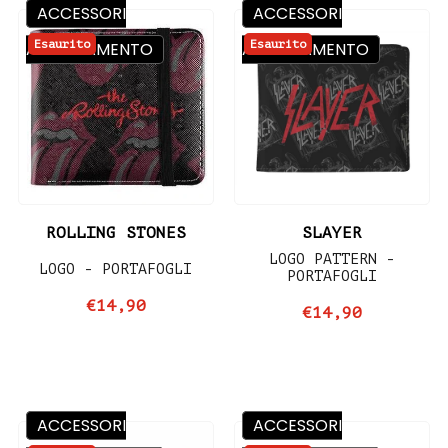
ACCESSORI
ACCESSORI
Esaurito
Esaurito
ABBIGLIAMENTO
ABBIGLIAMENTO
ROLLING STONES
SLAYER
LOGO PATTERN -
LOGO - PORTAFOGLI
PORTAFOGLI
€14,90
€14,90
ACCESSORI
ACCESSORI