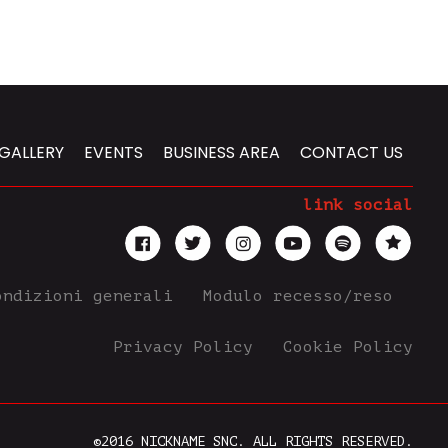
GALLERY
EVENTS
BUSINESS AREA
CONTACT US
link social
ondizioni generali
Modulo recesso/reso
Privacy Policy
Cookie Policy
©2016 NICKNAME SNC. ALL RIGHTS RESERVED.