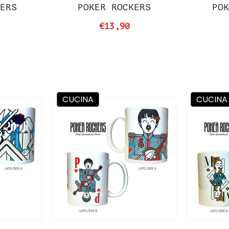
KERS
POKER ROCKERS
POK
€13,90
CUCINA
CUCINA