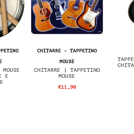
PPETINO
CHITARRE - TAPPETINO
TAPPE
E
MOUSE
CHITA
R MOUSE
CHITARRE | TAPPETINO
E E
MOUSE
TE
€11,90