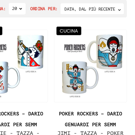
20
RA:
ORDINA PER:
DATA, DAL PIÙ RECENTE
CUCINA
ROCKERS – DARIO
POKER ROCKERS – DARIO
ARDI PER SEMM
GENUARDI PER SEMM
IE - TAZZA -
JIMI - TAZZA - POKER