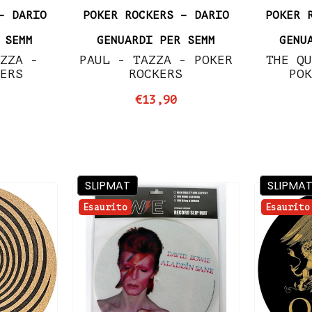
– DARIO
POKER ROCKERS – DARIO
POKER 
 SEMM
GENUARDI PER SEMM
GENU
AZZA -
PAUL - TAZZA - POKER
THE QU
KERS
ROCKERS
POK
€13,90
SLIPMAT
SLIPMA
Esaurito
Esaurito