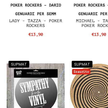
POKER ROCKERS – DARIO
POKER ROCKERS 
GENUARDI PER SEMM
GENUARDI PER
LADY - TAZZA - POKER
MICHAEL - T
ROCKERS
POKER ROC
€13,90
€13,90
SLIPMAT
SLIPMAT
Esaurito