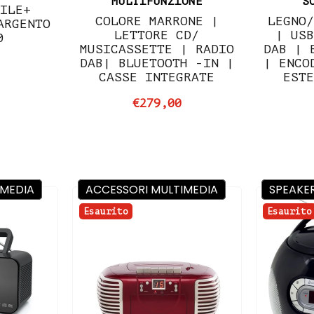
MULTIFUNZIONE
S
BILE+
COLORE MARRONE |
LEGNO/
ARGENTO
LETTORE CD/
| USB
0
MUSICASSETTE | RADIO
DAB | 
DAB| BLUETOOTH -IN |
| ENCO
CASSE INTEGRATE
ESTE
€279,00
IMEDIA
ACCESSORI MULTIMEDIA
SPEAKE
Esaurito
Esaurito