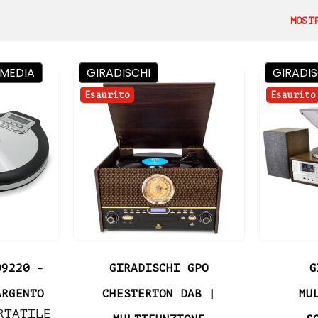
MOST
IMEDIA
GIRADISCHI
GIRADIS
Esaurito
Esaurito
D9220 -
GIRADISCHI GPO
G
ARGENTO
CHESTERTON DAB |
MU
RTATILE