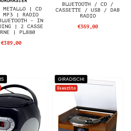
OUNDMASTER
BLUETOOTH / CD /
 METALLO | CD
CASSETTE / USB / DAB
 MP3 | RADIO
RADIO
BLUETOOTH - IN
DING | 2 CASSE
€369,00
RNE | PL880
€389,00
RS
GIRADISCHI
Esaurito