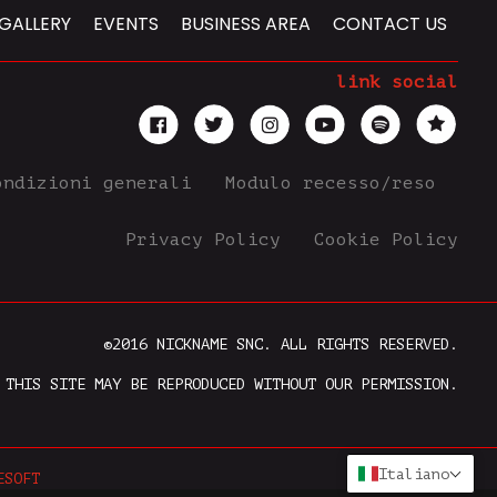
GALLERY
EVENTS
BUSINESS AREA
CONTACT US
link social
ondizioni generali
Modulo recesso/reso
Privacy Policy
Cookie Policy
©2016 NICKNAME SNC. ALL RIGHTS RESERVED.
 THIS SITE MAY BE REPRODUCED WITHOUT OUR PERMISSION.
Italiano
ESOFT