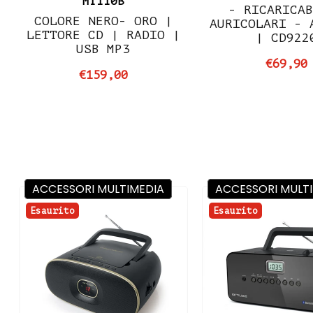
MT110B
- RICARICA
COLORE NERO- ORO |
AURICOLARI - 
LETTORE CD | RADIO |
| CD922
USB MP3
€69,90
€159,00
ACCESSORI MULTIMEDIA
ACCESSORI MULT
Esaurito
Esaurito