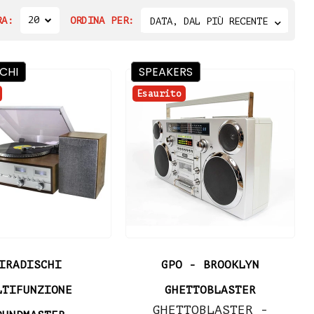
20
RA:
ORDINA PER:
DATA, DAL PIÙ RECENTE
CHI
SPEAKERS
Esaurito
IRADISCHI
GPO - BROOKLYN
LTIFUNZIONE
GHETTOBLASTER
GHETTOBLASTER -