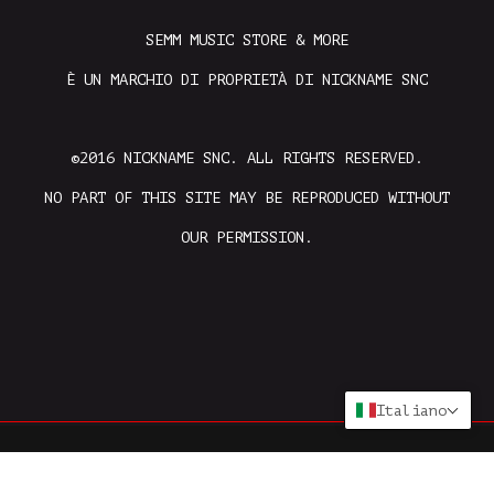
SEMM MUSIC STORE & MORE
È UN MARCHIO DI PROPRIETÀ DI NICKNAME SNC
©2016 NICKNAME SNC. ALL RIGHTS RESERVED.
NO PART OF THIS SITE MAY BE REPRODUCED WITHOUT
OUR PERMISSION.
Italiano
CREATED DALLE MENTI FELICI DI
HAPPY MINDS
E SVILUPPATO
DA
EOESOFT