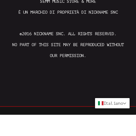
SEMM MUSIC STORE & MORE
È UN MARCHIO DI PROPRIETÀ DI NICKNAME SNC
©2016 NICKNAME SNC. ALL RIGHTS RESERVED.
NO PART OF THIS SITE MAY BE REPRODUCED WITHOUT
OUR PERMISSION.
Italiano
CREATED DALLE MENTI FELICI DI
HAPPY MINDS
E SVILUPPATO
DA
EOESOFT