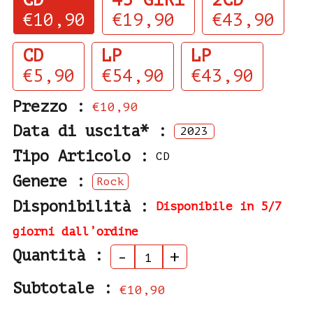
CD
45 GIRI
2CD
€10,90
€19,90
€43,90
CD
LP
LP
€5,90
€54,90
€43,90
Prezzo :
€10,90
Data di uscita* :
2023
Tipo Articolo :
CD
Genere :
Rock
Disponibilità :
Disponibile in 5/7
giorni dall’ordine
Quantità :
-
+
Subtotale :
€10,90