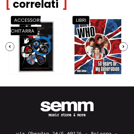
correlati
ACCESSORI
LIBRI
CHITARRA
via Oberdan 24/F 40126 - Bologna -