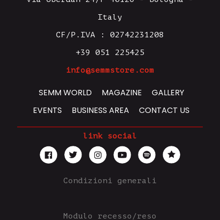
Italy
CF/P.IVA : 02742231208
+39 051 225425
info@semmstore.com
SEMM WORLD
MAGAZINE
GALLERY
EVENTS
BUSINESS AREA
CONTACT US
link social
Condizioni generali
Modulo recesso/reso