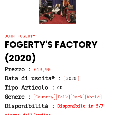
JOHN FOGERTY
FOGERTY'S FACTORY
(2020)
Prezzo :
€13,90
Data di uscita* :
2020
Tipo Articolo :
CD
Genere :
Country
Folk
Rock
World
Disponibilità :
Disponibile in 5/7