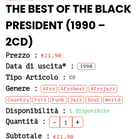
THE BEST OF THE BLACK
PRESIDENT (1990 –
2CD)
Prezzo :
€21,90
Data di uscita* :
1990
Tipo Articolo :
CD
Genere :
Afro
Afrobeat
Afrojazz
Country
Folk
Funk
Jazz
Soul
World
Disponibilità :
1 Disponibile
Quantità :
-
+
Subtotale :
€21,90