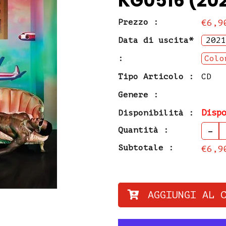
KG0516 (202
Prezzo :
€6,9
Data di uscita*
2021
:
Colo
Tipo Articolo :
CD
Genere :
Disp
Disponibilità :
-
Quantità :
Subtotale :
€6,9
AGGIUNGI AL 