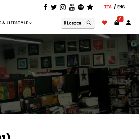
ITA
ENG
0
 & LIFESTYLE