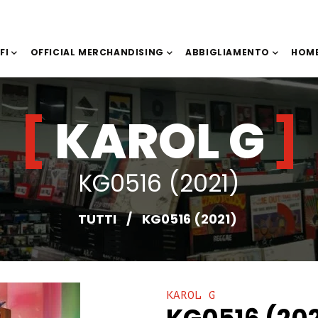
IFI
OFFICIAL MERCHANDISING
ABBIGLIAMENTO
HOME
KAROL G
KG0516 (2021)
TUTTI
/
KG0516 (2021)
KAROL G