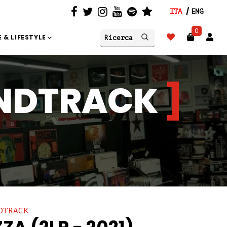
ITA
ENG
0
 & LIFESTYLE
UNDTRACK
DTRACK