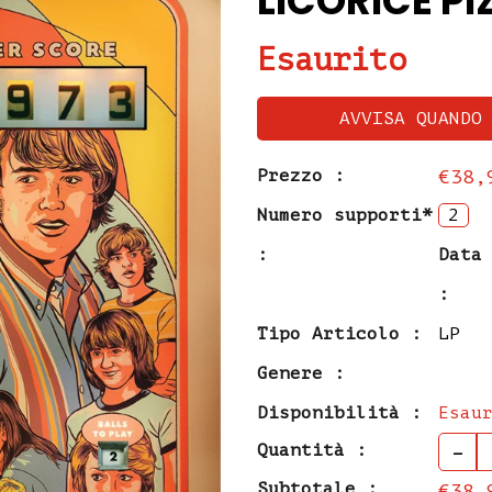
LICORICE PIZ
Esaurito
AVVISA QUANDO
Prezzo :
€38,
Numero supporti*
2
:
Data
:
Tipo Articolo :
LP
Genere :
Disponibilità :
Esau
-
Quantità :
Subtotale :
€38,