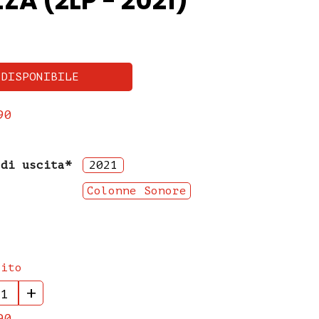
ZA (2LP - 2021)
 DISPONIBILE
90
 di uscita*
2021
Colonne Sonore
rito
+
90