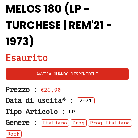
MELOS 180 (LP -
TURCHESE | REM'21 -
1973)
Esaurito
AVVISA QUANDO DISPONIBILE
Prezzo :
€26,90
Data di uscita* :
2021
Tipo Articolo :
LP
Genere :
Italiano
Prog
Prog Italiano
Rock