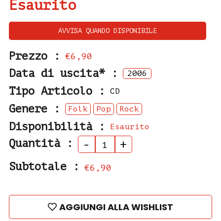
Esaurito
AVVISA QUANDO DISPONIBILE
Prezzo :
€6,90
Data di uscita* :
2006
Tipo Articolo :
CD
Genere :
Folk
Pop
Rock
Disponibilità :
Esaurito
Quantità :
-
+
Subtotale :
€6,90
AGGIUNGI ALLA WISHLIST