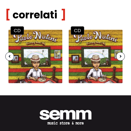
correlati
CD
CD